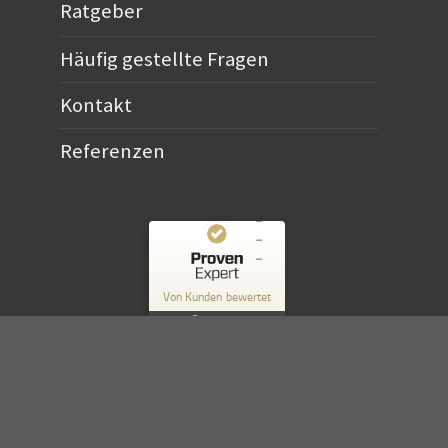
Ratgeber
Häufig gestellte Fragen
Kontakt
Referenzen
Kundenbewertungen und Erfahrungen zu
Horn Verlag
Von Kunden bewertet
10
Bewertungen
SEHR GUT
Authentizität
%
100
Empfehlungen auf
ProvenExpert.com
5,00
/
4,90
10