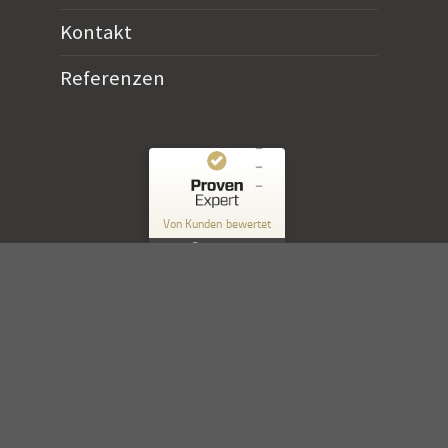
Kontakt
Referenzen
Kundenbewertungen und Erfahrungen zu
Horn Verlag
Von Kunden bewertet
10
Bewertungen
SEHR GUT
Authentizität
%
100
Empfehlungen auf
ProvenExpert.com
5,00
/
4,90
10
Bewertungen auf ProvenExpert.com
Erfahren Sie mehr über dieses Bewertungssiegel