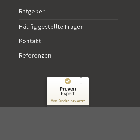
Ratgeber
Häufig gestellte Fragen
Kontakt
Referenzen
Kundenbewertungen und Erfahrungen zu
Horn Verlag
Von Kunden bewertet
10
Bewertungen
SEHR GUT
Authentizität
%
100
Empfehlungen auf
ProvenExpert.com
5,00
/
4,90