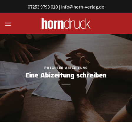
Skip
07253 9793 010
|
info@horn-verlag.de
to
content
RATGEBER
ABIZEITUNG
Eine Abizeitung schreiben