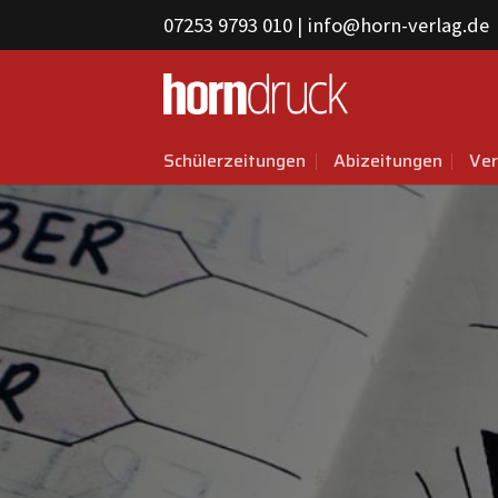
Skip
07253 9793 010
|
info@horn-verlag.de
to
content
Schülerzeitungen
Abizeitungen
Ver