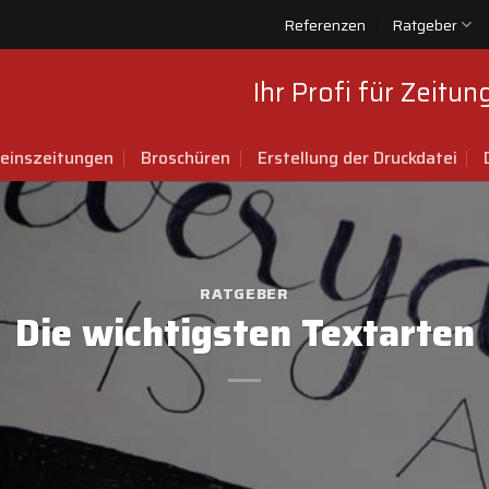
Referenzen
Ratgeber
Ihr Profi für Zeitu
einszeitungen
Broschüren
Erstellung der Druckdatei
RATGEBER
Die wichtigsten Textarten